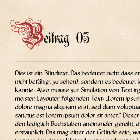
B
eitrag 05
Dies ist ein Blind­text. Das bedeu­tet nicht dass e
nicht befä­higt zu sehen), son­dern es bedeu­tet le
kann­te. Also muss­te zur Simu­la­ti­on von Text i
meis­ten Lay­ou­ter fol­gen­den Text: „Lorem ipsu
dolo­re magna ali­quyam erat, sed diam volup­tua. 
sanc­tus est Lorem ipsum dolor sit amet.“ Die­se
den ledig­lich Buch­sta­ben anein­an­der gereiht, di
erstaun­lich. Das mag einer der Grün­de sein, war­u