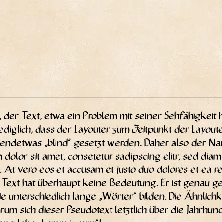
r, der Text, etwa ein Pro­blem mit sei­ner Seh­fä­hig­keit
dig­lich, dass der Lay­ou­ter zum Zeit­punkt der Lay­oute
rgend­et­was „blind“ gesetzt wer­den. Daher also der Nam
m dolor sit amet, con­sete­tur sadipscing elitr, sed dia
At vero eos et accu­sam et jus­to duo dolo­res et ea reb
r Text hat über­haupt kei­ne Bedeu­tung. Er ist genau 
e unter­schied­lich lan­ge „Wör­ter“ bil­den. Die Ähn­lich­
m sich die­ser Pseu­do­text letzt­lich über die Jahr­hun­