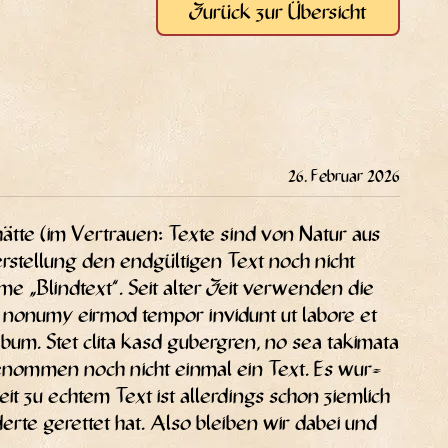
Zurück zur Übersicht
26. Februar 2026
 hät­te (im Ver­trau­en: Tex­te sind von Natur aus
r­stel­lung den end­gül­ti­gen Text noch nicht
e „Blind­text“. Seit alter Zeit ver­wen­den die
m nonumy eirm­od tem­por invidunt ut labo­re et
um. Stet cli­ta kasd guber­gren, no sea taki­ma­ta
genom­men noch nicht ein­mal ein Text. Es wur­
keit zu ech­tem Text ist aller­dings schon ziem­lich
der­te geret­tet hat. Also blei­ben wir dabei und