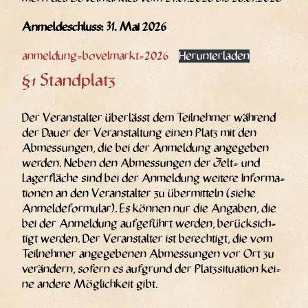
Anmel­de­schluss: 31. Mai 2026
anmel­dung-bovel­markt-2026
Her­un­ter­la­den
§1 Standplatz
Der Ver­an­stal­ter über­lässt dem Teil­neh­mer wäh­rend
der Dau­er der Ver­an­stal­tung einen Platz mit den
Abmes­sun­gen, die bei der Anmel­dung ange­ge­ben
wer­den. Neben den Abmes­sun­gen der Zelt- und
Lager­flä­che sind bei der Anmel­dung wei­te­re Infor­ma­
tio­nen an den Ver­an­stal­ter zu über­mit­teln (sie­he
Anmel­de­for­mu­lar). Es kön­nen nur die Anga­ben, die
bei der Anmel­dung auf­ge­führt wer­den, berück­sich­
tigt wer­den. Der Ver­an­stal­ter ist berech­tigt, die vom
Teil­neh­mer ange­ge­be­nen Abmes­sun­gen vor Ort zu
ver­än­dern, sofern es auf­grund der Platz­si­tua­ti­on kei­
ne ande­re Mög­lich­keit gibt.