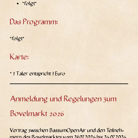
*folgt*
Das Programm:
*folgt*
Karte:
* 1 Taler ent­spricht 1 Euro
Anmeldung und Regelungen zum
Bovelmarkt 2026
Ver­trag zwi­schen Bas­sum­Open­Air und den Teil­neh­
mern des Bovel­mark­tes vom 24.07.2026 bis 26.07.2026