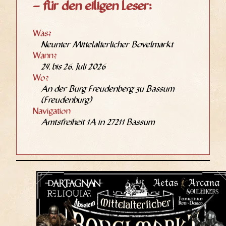
– für den eiligen Leser:
Was?
Neun­ter Mit­tel­al­ter­li­cher Bovelmarkt
Wann?
24. bis 26. Juli 2026
Wo?
An der Burg Freu­den­berg zu Bas­sum
(Freu­den­burg)
Navi­ga­ti­on
Amts­frei­heit 1A in 27211 Bassum