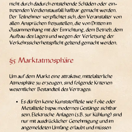
nicht durch dadurch ent­ste­hen­de Schä­den oder ein­
tre­ten­den Ver­dienst­aus­fall haft­bar gemacht wer­den.
Der Teil­neh­mer ver­pflich­tet sich, den Ver­an­stal­ter von
allen Ansprü­chen frei­zu­stel­len, die von Drit­ten im
Zusam­men­hang mit der Ein­rich­tung, dem Betrieb, dem
Auf­bau des Lagers und wegen der Ver­let­zung der
Ver­kehrs­si­cher­heits­pflicht gel­tend gemacht werden.
§5 Marktatmosphäre
Um auf dem Markt eine attrak­ti­ve, mit­tel­al­ter­li­che
Atmo­sphä­re zu erzeu­gen, sind fol­gen­de Kri­te­ri­en
wesent­li­cher Bestand­teil des Vertrages:
Es dür­fen kei­ne Kunst­stoff­tei­le wie Folie oder
Metall­tei­le bspw. moder­nes Gestän­ge sicht­bar
sein. Elek­tri­sche Anla­gen (z.B. zur Küh­lung) sind
nur mit aus­drück­li­cher Geneh­mi­gung und im
ange­mel­de­ten Umfang erlaubt und müs­sen