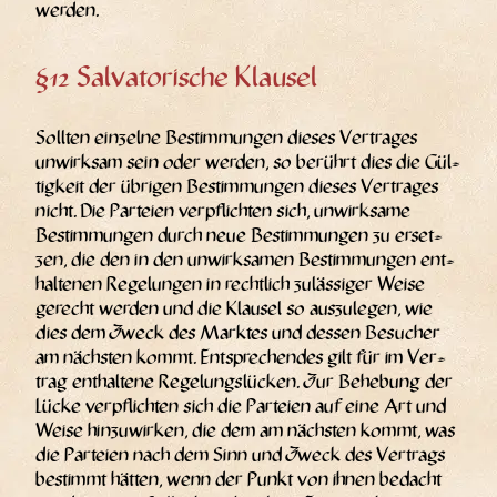
werden.
§12 Salvatorische Klausel
Soll­ten ein­zel­ne Bestim­mun­gen die­ses Ver­tra­ges
unwirk­sam sein oder wer­den, so berührt dies die Gül­
tig­keit der übri­gen Bestim­mun­gen die­ses Ver­tra­ges
nicht. Die Par­tei­en ver­pflich­ten sich, unwirk­sa­me
Bestim­mun­gen durch neue Bestim­mun­gen zu erset­
zen, die den in den unwirk­sa­men Bestim­mun­gen ent­
hal­te­nen Rege­lun­gen in recht­lich zuläs­si­ger Wei­se
gerecht wer­den und die Klau­sel so aus­zu­le­gen, wie
dies dem Zweck des Mark­tes und des­sen Besu­cher
am nächs­ten kommt. Ent­spre­chen­des gilt für im Ver­
trag ent­hal­te­ne Rege­lungs­lü­cken. Zur Behe­bung der
Lücke ver­pflich­ten sich die Par­tei­en auf eine Art und
Wei­se hin­zu­wir­ken, die dem am nächs­ten kommt, was
die Par­tei­en nach dem Sinn und Zweck des Ver­trags
bestimmt hät­ten, wenn der Punkt von ihnen bedacht