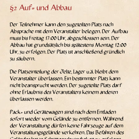
§2 Auf- und Abbau
Der Teil­neh­mer kann den zuge­teil­ten Platz nach
Abspra­che mit dem Ver­an­stal­ter bele­gen. Der Auf­bau
muss bis Frei­tag 17:00 Uhr, abge­schlos­sen sein. Der
Abbau hat grund­sätz­lich bis spä­tes­tens Mon­tag 12:00
Uhr, zu erfol­gen. Der Platz ist anschlie­ßend gründ­lich
zu säubern.
Die Platz­ein­tei­lung der Zel­te, Lager u.ä. bleibt dem
Ver­an­stal­ter über­las­sen. Ein bestimm­ter Platz kann
nicht bean­sprucht wer­den. Der zuge­teil­te Platz darf
ohne Erlaub­nis des Ver­an­stal­ters kei­nem ande­ren
über­las­sen werden.
Pack- und Gerä­te­wa­gen sind nach dem Ent­la­den
sofort wie­der vom Gelän­de zu ent­fer­nen. Wäh­rend
der Ver­an­stal­tung dür­fen kei­ne Fahr­zeu­ge auf dem
Ver­an­stal­tungs­ge­län­de ver­keh­ren. Das Befah­ren des