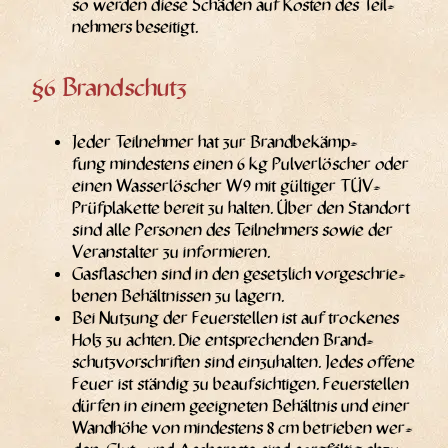
so wer­den die­se Schä­den auf Kos­ten des Teil­
neh­mers beseitigt.
§6 Brandschutz
Jeder Teil­neh­mer hat zur Brand­be­kämp­
fung min­des­tens einen 6 kg Pulver­löscher oder
einen Was­ser­lö­scher W9 mit gül­ti­ger TÜV-
Prüf­plakette bereit zu hal­ten. Über den Stand­ort
sind alle Per­so­nen des Teil­neh­mers sowie der
Ver­an­stal­ter zu informieren.
Gas­fla­schen sind in den gesetz­lich vor­ge­schrie­
be­nen Behält­nis­sen zu lagern.
Bei Nut­zung der Feu­er­stel­len ist auf tro­cke­nes
Holz zu ach­ten. Die ent­spre­chen­den Brand­
schutz­vor­schrif­ten sind ein­zu­hal­ten. Jedes offe­ne
Feuer ist stän­dig zu beauf­sich­ti­gen. Feu­er­stel­len
dür­fen in einem geeig­ne­ten Behält­nis und einer
Wand­hö­he von min­des­tens 8 cm betrie­ben wer­