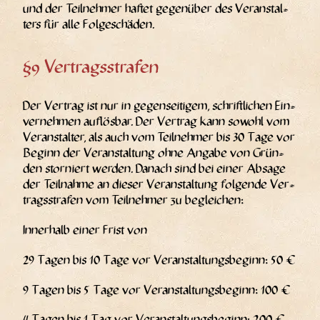
und der Teil­neh­mer haf­tet gegen­über des Ver­an­stal­
ters für alle Folgeschäden.
§9 Vertragsstrafen
Der Ver­trag ist nur in gegen­sei­ti­gem, schrift­li­chen Ein­
ver­neh­men auf­lös­bar. Der Ver­trag kann sowohl vom
Ver­an­stal­ter, als auch vom Teil­neh­mer bis 30 Tage vor
Beginn der Ver­an­stal­tung ohne Anga­be von Grün­
den stor­niert wer­den. Danach sind bei einer Absa­ge
der Teil­nah­me an die­ser Ver­an­stal­tung fol­gen­de Ver­
trags­stra­fen vom Teil­neh­mer zu begleichen:
Inner­halb einer Frist von
29 Tagen bis 10 Tage vor Ver­an­stal­tungs­be­ginn: 50 €
9 Tagen bis 5 Tage vor Ver­an­stal­tungs­be­ginn: 100 €
4 Tagen bis 1 Tag vor Ver­an­stal­tungs­be­ginn: 200 €