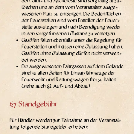
den. Glut- und Asche­res­te sind sorg­fäl­tig abzu­
lö­schen und an dem vom Ver­an­stal­ter aus­ge­
wie­se­nen Platz zu ent­sor­gen. Die Boden­flä­chen
der Feu­er­stel­len sind vom Erstel­ler der Feu­er­
stel­le aus­zu­le­gen und nach Been­di­gung wie­der
in den vor­ge­fun­de­nen Zustand zu versetzen.
Gas­öfen fal­len eben­falls unter die Rege­lung für
Feu­er­stel­len und müs­sen eine Zulas­sung haben.
Gas­öfen ohne Zulas­sung dür­fen nicht ver­wen­
det werden.
Die aus­ge­wie­se­nen Fahr­gas­sen auf dem Gelän­de
sind zu allen Zei­ten für Ein­satz­fahr­zeu­ge der
Feu­er­wehr und Ret­tungs­wa­gen frei zu hal­ten
(sie­he auch §2 Auf- und Abbau)
§7 Standgebühr
Für Händ­ler wer­den zur Teil­nah­me an der Ver­an­stal­
tung fol­gen­de Stand­gel­der erhoben: