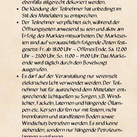
eben­falls stil­ge­recht deko­riert werden.
Die Klei­dung der Teil­neh­mer hat unbe­dingt im
Stil des Mit­tel­al­ters zu entsprechen.
Der Teil­neh­mer ver­pflich­tet sich, wäh­rend der
Öff­nungs­zei­ten anwe­send zu sein und aktiv am
Erfolg des Mark­tes mit­zu­ar­bei­ten. Die Markt­zei­
ten sind auf vor­aus­sicht­lich fol­gen­de Zei­ten fest­
ge­setzt: Fr. ab 18.00 Uhr – Offe­nes Ende, Sa. 12.00
Uhr – 23.00 Uhr, So. 11.00 – 19.00 Uhr. Das Markt­
ende wird täg­lich durch den Bovel­voigt
ausgerufen.
Es darf auf der Ver­an­stal­tung nur ver­ein­zelt
elek­tri­sches Licht ver­wen­det wer­den. Der Teil­
neh­mer hat für aus­rei­chend dem Mit­tel­al­ter ent­
spre­chen­de Licht­quel­len zu Sor­gen, z.B. Wind­
lich­ter, Fackeln, Later­nen und hän­gen­de Öllam­
pen etc. Ker­zen dür­fen nur mit fes­tem, nicht
brenn­ba­rem und stand­fes­tem Boden sowie
Wind­schutz betrie­ben wer­den. Es sind kei­ne
ste­hen­den, son­dern nur hän­gen­de Petro­le­um­
lam­pen zugelassen.