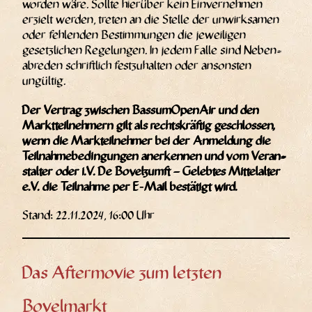
wor­den wäre. Soll­te hier­über kein Ein­ver­neh­men
erzielt wer­den, tre­ten an die Stel­le der unwirk­sa­men
oder feh­len­den Bestim­mun­gen die jewei­li­gen
gesetz­li­chen Rege­lun­gen. In jedem Fal­le sind Neben­
ab­re­den schrift­lich fest­zu­hal­ten oder ansons­ten
ungültig.
Der Ver­trag zwi­schen Bas­sum­Open­Air und den
Markt­teil­neh­mern gilt als rechts­kräf­tig geschlos­sen,
wenn die Mark­teil­neh­mer bei der Anmel­dung die
Teil­nah­me­be­din­gun­gen aner­ken­nen und vom Ver­an­
stal­ter oder i.V. De Bovelzumft – Geleb­tes Mit­tel­al­ter
e.V. die Teil­nah­me per E‑Mail bestä­tigt wird.
Stand: 22.11.2024, 16:00 Uhr
Das Aftermovie zum letzten
Bovelmarkt