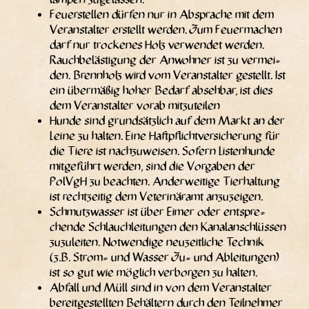
Feu­er­stel­len dür­fen nur in Abspra­che mit dem
Ver­an­stal­ter erstellt wer­den. Zum Feu­er­ma­chen
darf nur tro­cke­nes Holz ver­wen­det wer­den.
Rauch­be­läs­ti­gung der Anwoh­ner ist zu ver­mei­
den. Brenn­holz wird vom Ver­an­stal­ter gestellt. Ist
ein über­mä­ßig hoher Bedarf abseh­bar, ist dies
dem Ver­an­stal­ter vor­ab mitzuteilen
Hun­de sind grund­sätz­lich auf dem Markt an der
Lei­ne zu hal­ten. Eine Haft­pflicht­ver­si­che­rung für
die Tie­re ist nach­zu­wei­sen. Sofern Listen­hunde
mit­ge­führt wer­den, sind die Vor­ga­ben der
PolVgH zu beach­ten. Ander­wei­ti­ge Tier­hal­tung
ist recht­zei­tig dem Vete­ri­när­amt anzuzeigen.
Schmutz­was­ser ist über Eimer oder ent­spre­
chen­de Schlauch­lei­tun­gen den Kanal­an­schlüs­sen
zuzu­lei­ten. Not­wen­di­ge neu­zeit­li­che Tech­nik
(z.B. Strom- und Was­ser Zu- und Ablei­tun­gen)
ist so gut wie mög­lich ver­bor­gen zu halten.
Abfall und Müll sind in von dem Ver­an­stal­ter
bereit­ge­stell­ten Behäl­tern durch den Teil­neh­mer