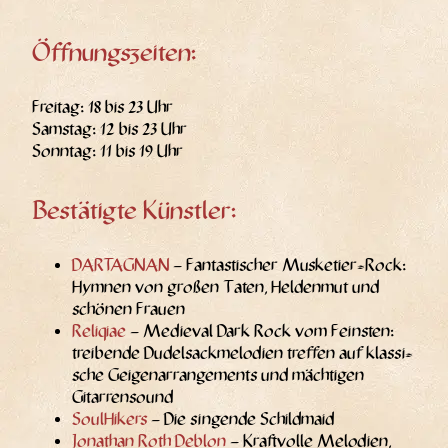
Öffnungszeiten:
Frei­tag: 18 bis 23 Uhr
Sams­tag: 12 bis 23 Uhr
Sonn­tag: 11 bis 19 Uhr
Bestätigte Künstler:
DARTAGNAN
– Fan­tas­ti­scher Mus­ke­tier-Rock:
Hym­nen von gro­ßen Taten, Hel­den­mut und
schö­nen Frauen
Reli­qiae
– Medieval Dark Rock vom Feins­ten:
trei­ben­de Dudel­sack­me­lo­dien tref­fen auf klas­si­
sche Gei­gen­ar­ran­ge­ments und mäch­ti­gen
Gitarrensound
Soul­Hi­kers
– Die sin­gen­de Schildmaid
Jona­than Roth Deblon
– Kraft­vol­le Melo­dien,