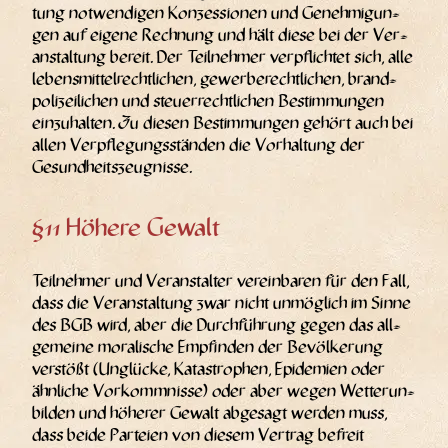
tung not­wen­di­gen Kon­zes­sio­nen und Geneh­mi­gun­
gen auf eige­ne Rech­nung und hält die­se bei der Ver­
an­stal­tung bereit. Der Teil­neh­mer ver­pflich­tet sich, alle
lebens­mit­tel­recht­li­chen, gewer­be­recht­li­chen, brand­
po­li­zei­li­chen und steu­er­recht­li­chen Bestim­mun­gen
ein­zu­hal­ten. Zu die­sen Bestim­mun­gen gehört auch bei
allen Ver­pfle­gungs­stän­den die Vor­hal­tung der
Gesundheitszeugnisse.
§11 Höhere Gewalt
Teil­neh­mer und Ver­an­stal­ter ver­ein­ba­ren für den Fall,
dass die Ver­an­stal­tung zwar nicht unmög­lich im Sin­ne
des BGB wird, aber die Durch­füh­rung gegen das all­
ge­mei­ne mora­li­sche Emp­fin­den der Bevöl­ke­rung
ver­stößt (Unglü­cke, Kata­stro­phen, Epi­de­mien oder
ähn­li­che Vor­komm­nis­se) oder aber wegen Wet­ter­un­
bil­den und höhe­rer Gewalt abge­sagt wer­den muss,
dass bei­de Par­tei­en von die­sem Ver­trag befreit