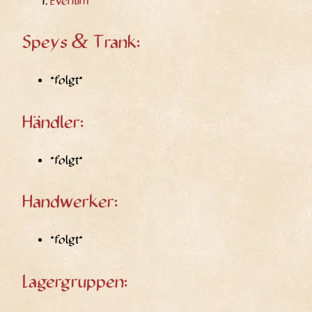
Even­tim
&
Speys
Trank:
*folgt*
Händler:
*folgt*
Handwerker:
*folgt*
Lagergruppen: