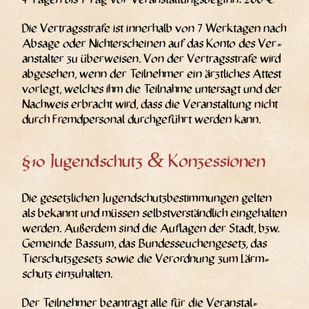
Die Ver­trags­stra­fe ist inner­halb von 7 Werk­ta­gen nach
Absa­ge oder Nicht­er­schei­nen auf das Kon­to des Ver­
an­stal­ter zu über­wei­sen. Von der Ver­trags­stra­fe wird
abge­se­hen, wenn der Teil­neh­mer ein ärzt­li­ches Attest
vor­legt, wel­ches ihm die Teil­nah­me unter­sagt und der
Nach­weis erbracht wird, dass die Ver­an­stal­tung nicht
durch Fremd­per­so­nal durch­ge­führt wer­den kann.
&
§10 Jugendschutz
Konzessionen
Die gesetz­li­chen Jugend­schutz­be­stim­mun­gen gel­ten
als bekannt und müs­sen selbst­ver­ständ­lich ein­ge­hal­ten
wer­den. Außer­dem sind die Auf­la­gen der Stadt, bzw.
Gemein­de Bas­sum, das Bun­des­seu­chen­ge­setz, das
Tier­schutz­ge­setz sowie die Ver­ord­nung zum Lärm­
schutz einzuhalten.
Der Teil­neh­mer bean­tragt alle für die Ver­an­stal­