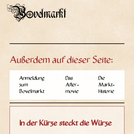
Bovelmarkt
Außerdem auf dieser Seite:
Anmel­dung
Das
Die
zum
After­
Markt-
Bovelmarkt
mo­vie
His­to­rie
In der Kürze steckt die Würze