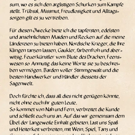
sum, wo es sich den arg­lis­ti­gen Schur­ken zum Kamp­fe
stellt. Trüb­sal, Miss­mut, Freud­lo­sig­keit und All­tags­
sor­gen gilt es zu vertreiben.
Für die­sen Zwe­cke bie­te ich die tap­fers­ten, edels­ten
und ansehn­lichs­ten Mai­den und Recken auf die mei­ne
Län­de­rei­en zu bie­ten haben. Nor­di­sche Krie­ger, die Ihre
Klin­gen tan­zen las­sen, Gauk­ler, far­ben­froh und aber­
wit­zig. Feu­er­künst­ler vom Blu­te des Dra­chen, Feens­
we­sen so Anmu­tig das kei­ne Wor­te sie zu beschrei­
ben ver­mö­gen. Bar­den vol­ler Stimm­ge­walt und die
bes­ten Hand­wer­ker und Händ­ler dies­seits der
Sagenwelt.
Doch fürch­te ich, dass all dies nicht genü­gen könn­te,
nicht ohne euch ihr guten Leu­te.
So kom­met von Nah und Fern, ver­brei­tet die Kun­de
und schließt euch uns an. Auf das wir gemein­sam dem
Übel der Lan­ge­wei­le Ein­halt gebie­ten. Last uns Spaß
und Hei­ter­keit ver­brei­ten, mit Wein, Spiel, Tanz und