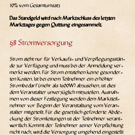
10% vom Gesamtumsatz
Das Stand­geld wird nach Markt­schluss des letz­ten
Markt­ta­ges gegen Quit­tung eingesammelt.
§8 Stromversorgung
Strom steht nur für Ver­kaufs- und Ver­pfle­gungs­stän­
de zur Ver­fü­gung und muss bei der Anmel­dung ver­
merkt wer­den. Für Strom ent­ste­hen kei­ne geson­der­
ten Kos­ten. Ist bei einem Teil­neh­mer ein erhöh­ter
Strom­be­darf (mehr als 1600W) abzu­se­hen, ist dies
dem Ver­an­stal­ter unver­züg­lich mit­zu­tei­len. Aus­nah­
men von die­ser Fest­le­gung wer­den dem Markt­teil­
neh­mer vor Beginn der Ver­an­stal­tung vom Ver­an­
stal­ter mit­ge­teilt. Für die gesetz­lich gefor­der­te Abde­
ckung der Strom­lei­tun­gen ist der Teil­neh­mer ver­ant­
wort­lich. Kommt der Teil­neh­mer sei­ner Ver­pflich­tung
nicht nach, wird die Ver­sor­gung umge­hend ein­ge­stellt