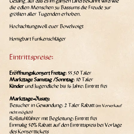
Gesang, auf das es im gan­zen Land bekannt wird wie
die edlen Men­schen zu Bas­sums die Freu­de zur
größ­ten aller Tugen­den erhoben.
Hoch­ach­tungs­voll euer Bovelvoigt
Honig­bart Funkenschläger
Eintrittspreise:
Eröff­nungs­kon­zert Frei­tag
: 55,50 Taler
Markt­ta­ge Sams­tag /​Sonn­tag
: 10 Taler
Kin­der
und Jugend­li­che bis 16 Jah­re: Ein­tritt frei
Markt­ta­ge-Zusatz:
Besu­cher in Gewan­dung: 2 Taler Rabatt
(im Vor­ver­kauf
nicht mög­lich)
Roll­stuhl­fah­rer mit Beglei­tung: Ein­tritt frei
Ein­ma­lig 50% Rabatt auf den Ein­tritts­preis bei Vor­la­ge
des Konzerttickets