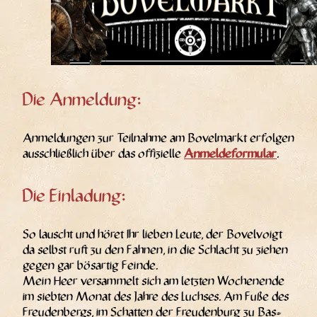
Die Anmeldung:
Anmel­dun­gen zur Teil­nah­me am Bovel­markt erfol­gen
aus­schließ­lich über das offi­zi­el­le
Anmel­de­for­mu­lar
.
Die Einladung:
So lauscht und höret Ihr lie­ben Leu­te, der Bovel­voigt
da selbst ruft zu den Fah­nen, in die Schlacht zu zie­hen
gegen gar bös­ar­tig Fein­de.
Mein Heer ver­sam­melt sich am letz­ten Wochen­en­de
im sieb­ten Monat des Jah­re des Luch­ses. Am Fuße des
Freu­den­bergs, im Schat­ten der Freu­den­burg zu Bas­