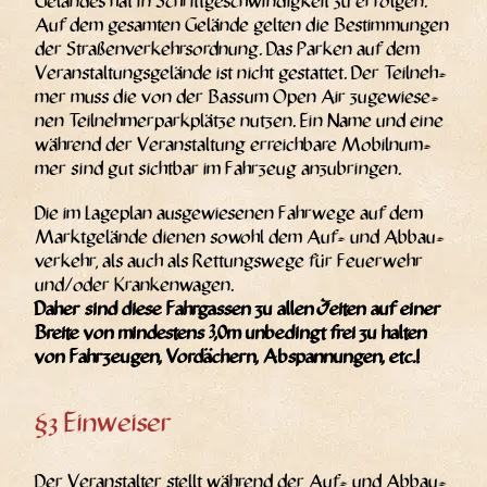
Gelän­des hat in Schritt­ge­schwin­dig­keit zu erfol­gen.
Auf dem gesam­ten Gelän­de gel­ten die Bestim­mun­gen
der Stra­ßen­ver­kehrs­ord­nung. Das Par­ken auf dem
Ver­an­stal­tungs­ge­län­de ist nicht gestat­tet. Der Teil­neh­
mer muss die von der Bas­sum Open Air zuge­wie­se­
nen Teil­neh­mer­park­plät­ze nut­zen. Ein Name und eine
wäh­rend der Ver­an­stal­tung erreich­ba­re Mobil­num­
mer sind gut sicht­bar im Fahr­zeug anzubringen.
Die im Lage­plan aus­ge­wie­se­nen Fahr­we­ge auf dem
Markt­ge­län­de die­nen sowohl dem Auf- und Abbau­
ver­kehr, als auch als Ret­tungs­we­ge für Feu­er­wehr
und/​oder Kran­ken­wa­gen.
Daher sind die­se Fahr­gas­sen zu allen Zei­ten auf einer
Brei­te von min­des­tens 3,0m unbe­dingt frei zu hal­ten
von Fahr­zeu­gen, Vor­dä­chern, Abspan­nun­gen, etc.!
§3 Einweiser
Der Ver­an­stal­ter stellt wäh­rend der Auf- und Abbau­