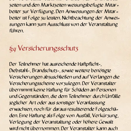
zei­ten und den Markt­zei­ten wei­sungs­be­fug­te Mit­ar­
bei­ter zur Ver­fü­gung. Den Anwei­sun­gen der Mit­ar­
bei­ter ist Fol­ge zu leis­ten. Nicht­be­ach­tung der Anwei­
sun­gen kann zum Aus­schluss von der Ver­an­stal­tung
führen.
§4 Versicherungsschutz
Der Teil­neh­mer hat aus­rei­chen­de Haftpflicht‑,
Diebstahl‑, Brandschutz‑, sowie wei­te­re benö­tig­te
Ver­si­che­run­gen abzu­schlie­ßen und auf Ver­lan­gen die
Ver­si­che­rungs­schei­ne vor­zu­le­gen. Der Ver­an­stal­ter
über­nimmt kei­ne Haf­tung für Schä­den an Per­so­nen
und Gegen­stän­den, die dem Teil­neh­mer durch Unfäl­le
jeg­li­cher Art oder aus sons­ti­ger Ver­an­las­sung
erwach­sen, noch für dar­aus resul­tie­ren­de Fol­ge­schä­
den. Eine Haf­tung als Fol­ge von Aus­fall, Ver­kür­zung,
Ver­le­gung der Ver­an­stal­tung oder höhe­re Gewalt
wird nicht über­nom­men. Der Ver­an­stal­ter kann auch