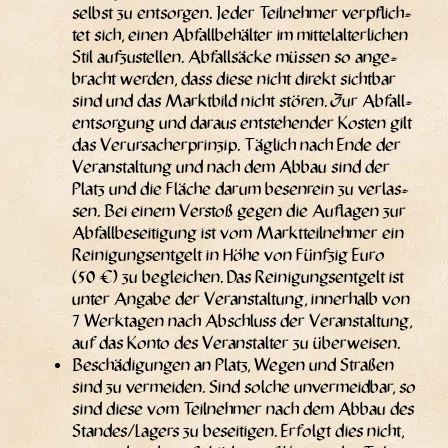
selbst zu ent­sor­gen. Jeder Teil­neh­mer ver­pflich­
tet sich, einen Abfall­be­häl­ter im mit­tel­al­ter­li­chen
Stil auf­zu­stel­len. Abfall­sä­cke müs­sen so ange­
bracht wer­den, dass die­se nicht direkt sicht­bar
sind und das Markt­bild nicht stö­ren. Zur Abfall­
ent­sor­gung und dar­aus ent­ste­hen­der Kos­ten gilt
das Ver­ur­sa­cher­prin­zip. Täg­lich nach Ende der
Ver­an­stal­tung und nach dem Abbau sind der
Platz und die Flä­che dar­um besen­rein zu ver­las­
sen. Bei einem Ver­stoß gegen die Auf­la­gen zur
Abfall­be­sei­ti­gung ist vom Markt­teil­neh­mer ein
Rei­ni­gungs­ent­gelt in Höhe von Fünf­zig Euro
(50 €) zu beglei­chen. Das Rei­ni­gungs­ent­gelt ist
unter Anga­be der Ver­an­stal­tung, inner­halb von
7 Werk­ta­gen nach Abschluss der Ver­an­stal­tung,
auf das Kon­to des Ver­an­stal­ter zu überweisen.
Beschä­di­gun­gen an Platz, Wegen und Stra­ßen
sind zu ver­mei­den. Sind sol­che unver­meid­bar, so
sind die­se vom Teil­neh­mer nach dem Abbau des
Standes/​Lagers zu besei­ti­gen. Erfolgt dies nicht,