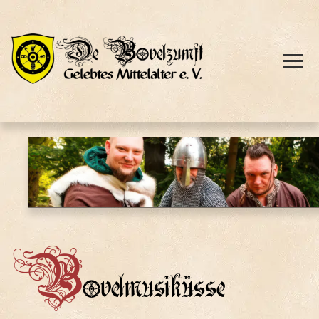
B
ovelmusiküsse