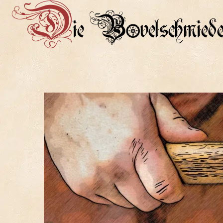
D
ie Bovelschmied