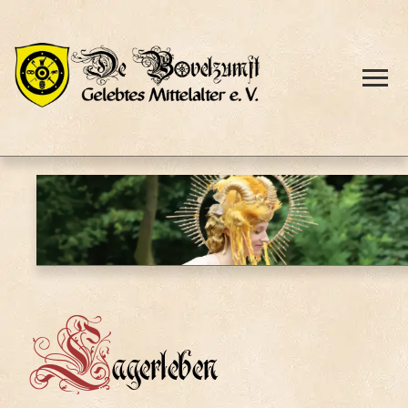
L
agerleben