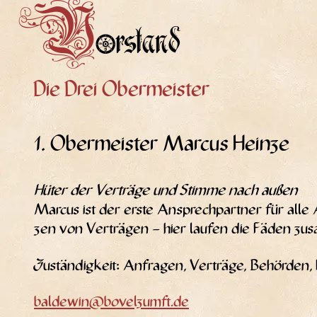
V
orstand
Die Drei Obermeister
1. Obermeister Marcus Heinze
Hüter der Ver­trä­ge und Stim­me nach außen
Mar­cus ist der ers­te Ansprech­part­ner für all
zen von Ver­trä­gen – hier lau­fen die Fäden zusa
Zustän­dig­keit: Anfra­gen, Ver­trä­ge, Behör­den
baldewin@bovelzumft.de