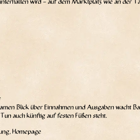
unter­hal­ten wird – auf dem Markt­platz wie an der T
a­men Blick über Ein­nah­men und Aus­ga­ben wacht Bas
un auch künf­tig auf fes­ten Füßen steht.
al­tung, Homepage