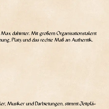
 dahin­ter. Mit gro­ßem Orga­ni­sa­ti­ons­ta­lent
­nung, Platz und das rech­te Maß an Authentik.
ler, Musi­ker und Dar­bie­tun­gen, stimmt Zeit­plä­