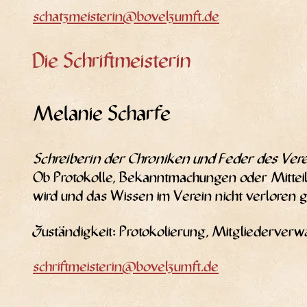
schatzmeisterin@bovelzumft.de
Die Schriftmeisterin
Melanie Scharfe
Schrei­be­rin der Chro­ni­ken und Feder des Ver­
Ob Pro­to­kol­le, Bekannt­ma­chun­gen oder Mit­tei
wird und das Wis­sen im Ver­ein nicht ver­lo­ren g
Zustän­dig­keit: Pro­to­ko­lie­rung, Mit­glie­der­ve
schriftmeisterin@bovelzumft.de