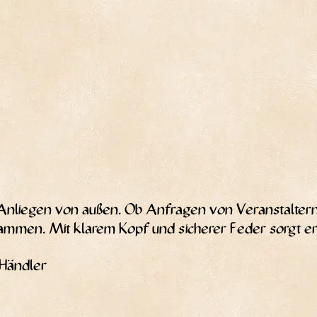
e Anlie­gen von außen. Ob Anfra­gen von Ver­an­stal­te
m­men. Mit kla­rem Kopf und siche­rer Feder sorgt er da
, Händler