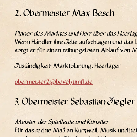
2. Obermeister Max Besch
Pla­ner des Mark­tes und Herr über das Heer­la­
Wenn Händ­ler ihre Zel­te auf­schla­gen und das 
sorgt er für einen rei­bungs­lo­sen Ablauf von 
Zustän­dig­keit: Markt­pla­nung, Heerlager
obermeister2@bovelzumft.de
3. Obermeister Sebastian Ziegler
Meis­ter der Spiel­leu­te und Künst­ler
Für das rech­te Maß an Kurz­weil, Musik und hei­te­