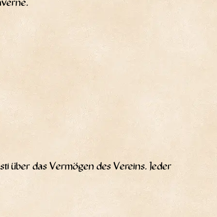
averne.
­ti über das Ver­mö­gen des Ver­eins. Jeder