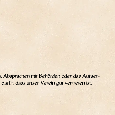
rn, Abspra­chen mit Behör­den oder das Auf­set­
für, dass unser Ver­ein gut ver­tre­ten ist.