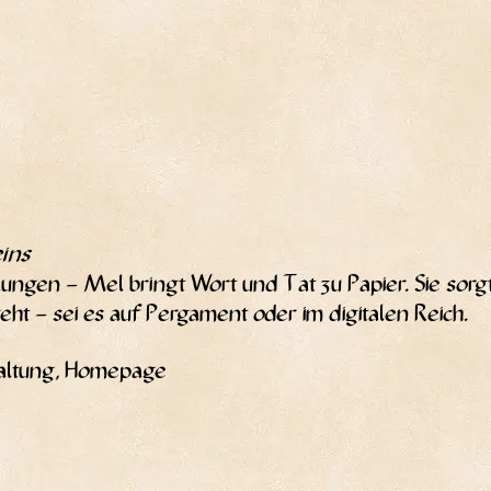
eins
­lun­gen – Mel bringt Wort und Tat zu Papier. Sie sorgt 
eht – sei es auf Per­ga­ment oder im digi­ta­len Reich.
r­wal­tung, Homepage