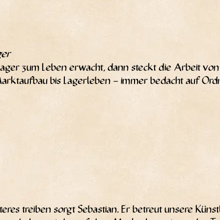
ger
Lager zum Leben erwacht, dann steckt die Arbeit von Max
Markt­auf­bau bis Lager­le­ben – immer bedacht auf Ord
res trei­ben sorgt Sebas­ti­an. Er betreut unse­re Künst­