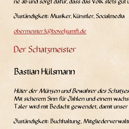
ne ab und sorgt dafür, dass das Volk stets gut 
Zustän­dig­keit: Musi­ker, Künst­ler, Socialmedia
obermeister3@bovelzumft.de
Der Schatzmeister
Bastian Hülsmann
Hüter der Mün­zen und Bewah­rer des Schat­zes
Mit siche­rem Sinn für Zah­len und einem wach­s
Taler wird mit Bedacht gewen­det, damit unser T
Zustän­dig­keit: Buch­hal­tung, Mit­glie­der­ver­w