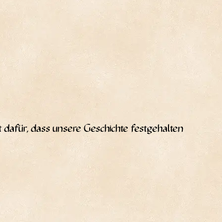
dafür, dass unse­re Geschich­te fest­ge­hal­ten